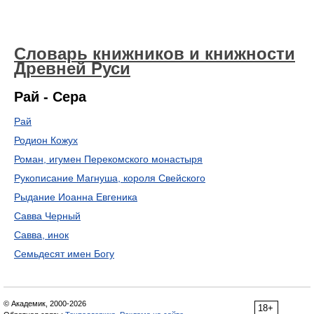
Словарь книжников и книжности
Древней Руси
Рай - Сера
Рай
Родион Кожух
Роман, игумен Перекомского монастыря
Рукописание Магнуша, короля Свейского
Рыдание Иоанна Евгеника
Савва Черный
Савва, инок
Семьдесят имен Богу
© Академик, 2000-2026
18+